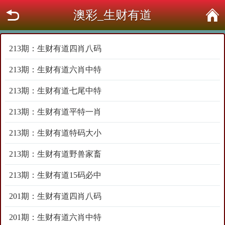
澳彩_生财有道
213期：生财有道四肖八码
213期：生财有道六肖中特
213期：生财有道七尾中特
213期：生财有道平特一肖
213期：生财有道特码大小
213期：生财有道野兽家畜
213期：生财有道15码必中
201期：生财有道四肖八码
201期：生财有道六肖中特