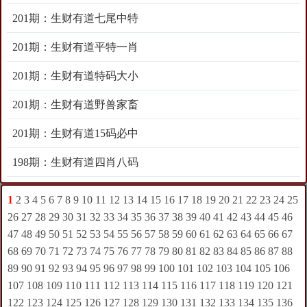
201期：生财有道七尾中特
201期：生财有道平特一肖
201期：生财有道特码大小
201期：生财有道野兽家畜
201期：生财有道15码必中
198期：生财有道四肖八码
1
2
3
4
5
6
7
8
9
10
11
12
13
14
15
16
17
18
19
20
21
22
23
24
25
26
27
28
29
30
31
32
33
34
35
36
37
38
39
40
41
42
43
44
45
46
47
48
49
50
51
52
53
54
55
56
57
58
59
60
61
62
63
64
65
66
67
68
69
70
71
72
73
74
75
76
77
78
79
80
81
82
83
84
85
86
87
88
89
90
91
92
93
94
95
96
97
98
99
100
101
102
103
104
105
106
107
108
109
110
111
112
113
114
115
116
117
118
119
120
121
122
123
124
125
126
127
128
129
130
131
132
133
134
135
136