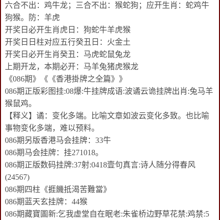
六合不出：鸡牛龙；三合不出：猴蛇狗；应开生肖：蛇鸡牛
狗猴。防：羊虎
开奖日必开生肖虎日：狗蛇牛羊虎猴
开奖日日柱对应五行癸丑日：火金土
开奖日必开生肖癸丑：马虎蛇鼠兔龙
上期开龙，本期必开：马羊兔猪虎猴龙
《086期》《《香港掛牌之全篇》》
086期正版彩图挂:08爆:牛挂牌成语:波谲云诡挂牌出肖:兔马羊
猴鼠鸡。
【释义】谲：变化多端。比喻文章如波云变化多致。也比喻
事物变化多端，难以预料。
086期另版香港马会挂牌：33牛
086期马会挂牌：挂271018。
086期正版数码挂牌:37射:0418壹句真言:诗人随分得春风
(24567)
086期四柱《捱饑抵渴苦難當》
086期蓝天玄挂牌：44猴
086期藏寶圖新:乞我虚堂自在眠老:朱雀桥边野草花禁:鸡禁:5