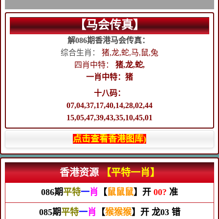
【马会传真】
解086期香港马会传真：
综合生肖：
猪,龙,蛇,马,鼠,兔
四肖中特：
猪,龙,蛇,
一肖中特：
猪
十八码：
07,04,37,17,40,14,28,02,44
15,05,47,39,43,35,10,45,01
点击查看香港图库)
香港资源
【平特一肖】
086期
平特
一
肖
【
鼠鼠鼠
】开
00?
准
085期
平特
一
肖
【
猴猴猴
】开
龙03 错