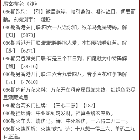
尾玄機字:《浅》
086期跑狗：【引】微蟲遊岸，暗引禽蹤。凝神註目，伺要而
動。玄機測字：《醜》
086期香港关门联:四六一八话你知，猴羊马兔是特码。解
【知】【5873】
086期香港开门联:肥肥胖胖招人爱，本期要钱看红蓝。解
【步】【6271】
086期另香港关门联:有是三个节日到，四尾就为中特码解
【到】【38716】
086期另香港开门联:三六合九看四八，春季百花红争艳解
【九】【47610】
086期内部万花来料：万花开在母命属鼠蛇先终，红绿色彩尽
显猴藏鸡居
086期台湾玄门挂牌：【三心二意】【187】
086期挂历诗：牛业蛇到鸡发财，神算金牌玄空数。
086期火车头：烧伤马。诗：牛死猴伤，一六得二开三一。
086期火烧图解：火烧“虎”。诗：十八想一得三六，单码二九
有正道。