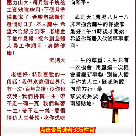
点击查看读者论坛栏目)