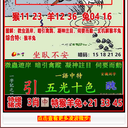
点击查看更多凌波微步)