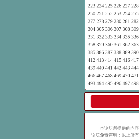
223
224
225
226
227
228
250
251
252
253
254
255
277
278
279
280
281
282
304
305
306
307
308
309
331
332
333
334
335
336
358
359
360
361
362
363
385
386
387
388
389
390
412
413
414
415
416
417
439
440
441
442
443
444
466
467
468
469
470
471
493
494
495
496
497
498
本论坛所提供的内容
论坛免责声明：以上所有