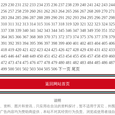
229
230
231
232
233
234
235
236
237
238
239
240
241
242
243
244
256
257
258
259
260
261
262
263
264
265
266
267
268
269
270
271
283
284
285
286
287
288
289
290
291
292
293
294
295
296
297
298
310
311
312
313
314
315
316
317
318
319
320
321
322
323
324
325
337
338
339
340
341
342
343
344
345
346
347
348
349
350
351
352
364
365
366
367
368
369
370
371
372
373
374
375
376
377
378
379
391
392
393
394
395
396
397
398
399
400
401
402
403
404
405
406
418
419
420
421
422
423
424
425
426
427
428
429
430
431
432
433
445
446
447
448
449
450
451
452
453
454
455
456
457
458
459
460
472
473
474
475
476
477
478
479
480
481
482
483
484
485
486
487
499
500
501
502
503
504
505
506
下一页
尾页
返回网站首页
说明
、资料、图片和资讯，只应用在合法的资料探讨，暂不适用于其它，外围
广告内容均为赞助商提供，本站不对其经营行为负责。浏览或使用者须自