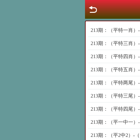
213期：（平特一肖）
213期：（平特三肖）
213期：（平特四肖）
213期：（平特五肖）
213期：（平特两尾）
213期：（平特三尾）
213期：（平特四尾）
213期：（平一中一）
213期：（平2中2）