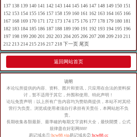
137
138
139
140
141
142
143
144
145
146
147
148
149
150
151
152
153
154
155
156
157
158
159
160
161
162
163
164
165
166
167
168
169
170
171
172
173
174
175
176
177
178
179
180
181
182
183
184
185
186
187
188
189
190
191
192
193
194
195
196
197
198
199
200
201
202
203
204
205
206
207
208
209
210
211
212
213
214
215
216
217
218
下一页
尾页
返回网站首页
说明
本论坛所提供的内容、资料、图片和资讯，只应用在合法的资料探
讨，暂不适用于其它，外围和使用。特此声明！
论坛免责声明：以上所有广告内容均为赞助商提供，本站不对其经
营行为负责。浏览或使用者须自行承担有关责任，本网站恕不负
责。
長期收集各類最新、最準確的每期文字資料大全，最快開獎，公式
規律盡在好彩网888!
易记域名①:
hcw88.vip
易记域名②:
hcw88.cc