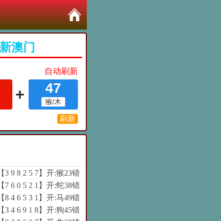
 9 8 2 5 7】开:猴23错
 6 0 5 2 1】开:蛇38错
 4 6 5 3 1】开:马49错
 4 6 9 1 8】开:狗45错