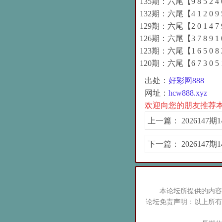
135期：六尾【9 8 5 2 4
132期：六尾【4 1 2 0 9
129期：六尾【2 0 1 4 7
126期：六尾【3 7 8 9 1
123期：六尾【1 6 5 0 8
120期：六尾【6 7 3 0 5
出处：
好彩网888
网址：
hcw888.xyz
欢迎向您的朋友推荐
上一篇：
202614
下一篇：
202614
本论坛所提供的内容
论坛免责声明：以上所有