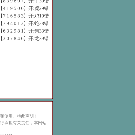
 3 9 6 0 7】开:牛30错
 1 9 5 0 6】开:虎29错
 1 6 5 8 3】开:鸡10错
 9 4 0 1 3】开:蛇38错
 3 2 9 8 1】开:狗33错
 0 7 8 4 6】开:龙39错
和使用。特此声明！
行承担有关责任，本网站