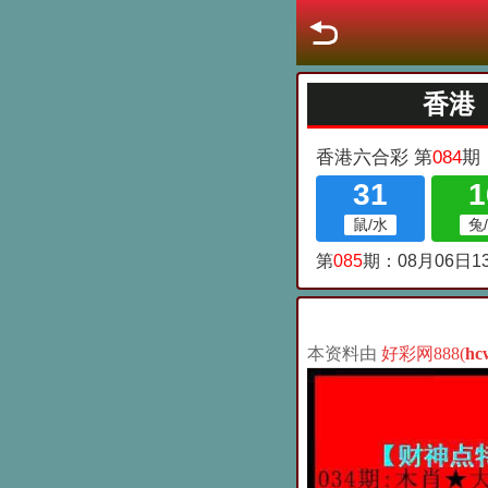
本资料由
好彩网888(
hc