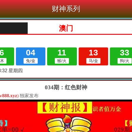
财神系列
034期：红色财神
w888.xyz
)
独家发布