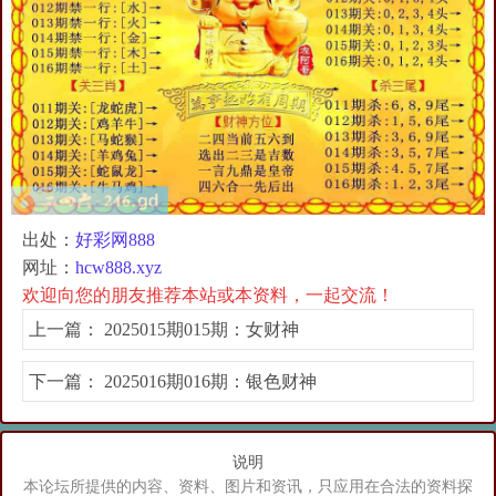
出处：
好彩网888
网址：
hcw888.xyz
欢迎向您的朋友推荐本站或本资料，一起交流！
上一篇：
2025015期015期：女财神
下一篇：
2025016期016期：银色财神
说明
本论坛所提供的内容、资料、图片和资讯，只应用在合法的资料探