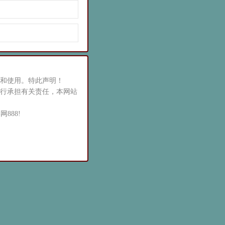
和使用。特此声明！
行承担有关责任，本网站
888!