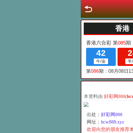
本资料由
好彩网888(
hc
出处：
好彩网888
网址：
hcw888.xyz
欢迎向您的朋友推荐