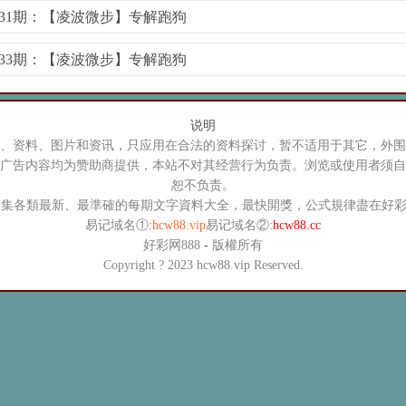
1期131期：【凌波微步】专解跑狗
3期133期：【凌波微步】专解跑狗
说明
、资料、图片和资讯，只应用在合法的资料探讨，暂不适用于其它，外围
广告内容均为赞助商提供，本站不对其经营行为负责。浏览或使用者须自
恕不负责。
集各類最新、最準確的每期文字資料大全，最快開獎，公式規律盡在好彩网
易记域名①:
hcw88.vip
易记域名②:
hcw88.cc
好彩网888
-
版權所有
Copyright ? 2023 hcw88.vip Reserved.